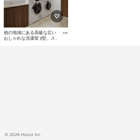
他の地域にある高級な広い
おしゃれな洗濯室 (I型、ス
ロップシンク、フラットパ
他の地域にある高級な広い
ネル扉のキャビネット、濃
おしゃれな洗濯室 (I型、スロ
ップシンク、フラットパネ
ル扉のキャビネット、濃色
木目調キャビネット、白い
壁、クッションフロア、左
右配置の洗濯機・乾燥機、
ベージュの床、ベージュの
キッチンカウンター、壁
紙、白い天井) の写真
© 2026 Houzz Inc.