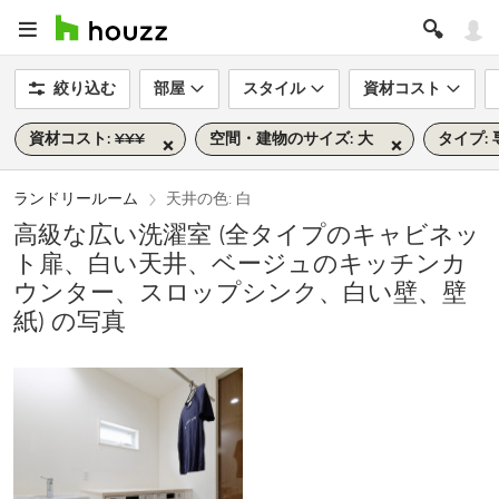
絞り込む
部屋
スタイル
資材コスト
資材コスト: ¥¥¥
空間・建物のサイズ: 大
タイプ:
ランドリールーム
天井の色: 白
高級な広い洗濯室 (全タイプのキャビネッ
ト扉、白い天井、ベージュのキッチンカ
ウンター、スロップシンク、白い壁、壁
紙) の写真