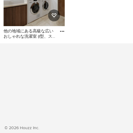
他の地域にある高級な広い
おしゃれな洗濯室 (I型、ス
ロップシンク、フラットパ
他の地域にある高級な広い
ネル扉のキャビネット、濃
おしゃれな洗濯室 (I型、スロ
ップシンク、フラットパネ
ル扉のキャビネット、濃色
木目調キャビネット、白い
壁、クッションフロア、左
右配置の洗濯機・乾燥機、
ベージュの床、ベージュの
キッチンカウンター、壁
紙、白い天井) の写真
© 2026 Houzz Inc.