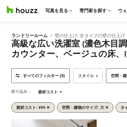
写真を見る
専門家を探す
ウェ
ランドリールーム
壁の仕上げ: 全タイプの壁の仕上げ
高級な広い洗濯室 (濃色木
カウンター、ベージュの床、I
すべてのフィルター (9)
スタイル
空間・建物
絞り込み：
資材コスト
資材コスト: ¥¥¥
空間・建物のサイズ: 大
タ
前
次
1/10
へ
へ