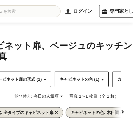
ログイン
専門家と
ャビネット扉、ベージュのキッチン
真
ャビネット扉の形式 (1)
キャビネットの色 (1)
カウンタ
並び替え:
今日の人気順
写真
1
〜
1
枚目（全
1
枚）
: 全タイプのキャビネット扉
キャビネットの色: 木目調 (濃色)