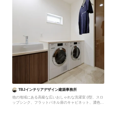
TBJインテリアデザイン建築事務所
他の地域にある高級な広いおしゃれな洗濯室 (I型、スロ
ップシンク、フラットパネル扉のキャビネット、濃色木
目調キャビネット、白い壁、クッションフロア、左右配
置の洗濯機・乾燥機、ベージュの床、ベージュのキッチ
ンカウンター、壁紙、白い天井) の写真