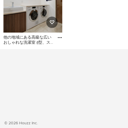
他の地域にある高級な広い
おしゃれな洗濯室 (I型、ス
ロップシンク、フラットパ
他の地域にある高級な広い
ネル扉のキャビネット、濃
おしゃれな洗濯室 (I型、スロ
ップシンク、フラットパネ
ル扉のキャビネット、濃色
木目調キャビネット、白い
壁、クッションフロア、左
右配置の洗濯機・乾燥機、
ベージュの床、ベージュの
キッチンカウンター、壁
紙、白い天井) の写真
© 2026 Houzz Inc.