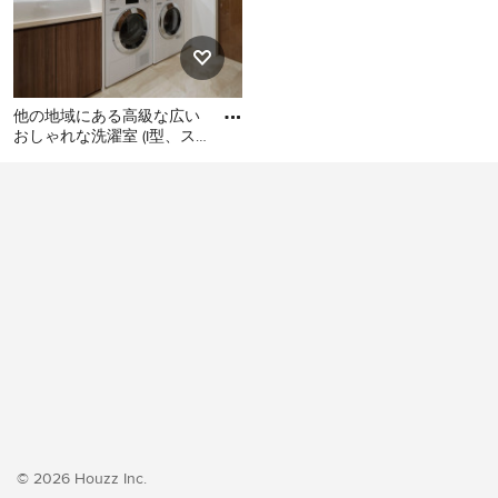
他の地域にある高級な広い
おしゃれな洗濯室 (I型、ス
ロップシンク、フラットパ
他の地域にある高級な広い
ネル扉のキャビネット、濃
おしゃれな洗濯室 (I型、スロ
ップシンク、フラットパネ
ル扉のキャビネット、濃色
木目調キャビネット、白い
壁、クッションフロア、左
右配置の洗濯機・乾燥機、
ベージュの床、ベージュの
キッチンカウンター、壁
紙、白い天井) の写真
© 2026 Houzz Inc.