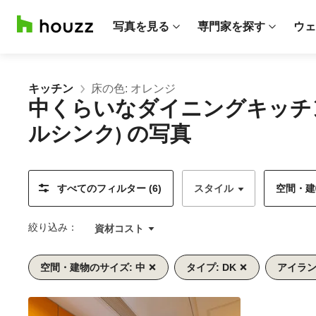
写真を見る
専門家を探す
ウェ
キッチン
床の色: オレンジ
中くらいなダイニングキッチ
ルシンク) の写真
すべてのフィルター (6)
スタイル
空間・建物
絞り込み：
資材コスト
空間・建物のサイズ: 中
タイプ: DK
アイラン
前
次
1/7
へ
へ