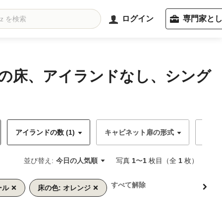
ログイン
専門家と
ジの床、アイランドなし、シング
アイランドの数 (1)
キャビネット扉の形式
キャ
並び替え:
今日の人気順
写真
1
〜
1
枚目（全
1
枚）
すべて解除
ール
床の色: オレンジ