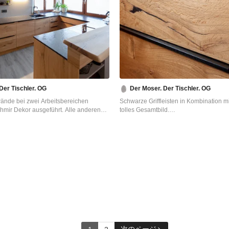
Der Tischler. OG
Der Moser. Der Tischler. OG
ände bei zwei Arbeitsbereichen
Schwarze Griffleisten in Kombination mi
mir Dekor ausgeführt. Alle anderen
tolles Gesamtbild.
sseiche furniert, von Hand gebürstet
他の地域にある高級な小さなコンテン
ölt. Die bestehende Parapet Höhe der
のおしゃれなキッチン (シングルシン
 Grund für einen niedrigeren Sockel
ル扉のキャビネット、御影石カウンタ
 Arbeitsplatte aus Granit. Somit ergibt
チンパネル、クッションフロア、黒い
r integrierten, bestehenden Fenster, wie
ー) の写真
s.