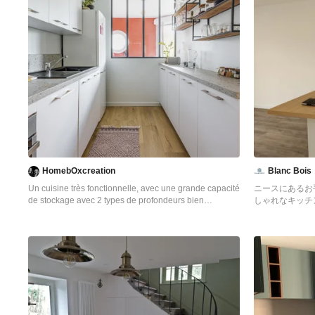
HomebOxcreation
Blanc Bois
Un cuisine très fonctionnelle, avec une grande capacité
ニースにあるお
de stockage avec 2 types de profondeurs bien
しゃれなキッチ
adaptées aux objets à ranger. des rangements ouverts
のキャビネット
et fermés pour la déco et une perspective vers les
ター、白いキッ
fenêtres apportée par la verrière.
ンパネル、白い
床) の写真