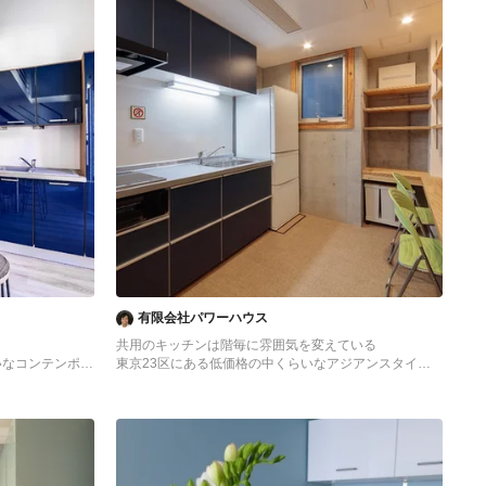
有限会社パワーハウス
共用のキッチンは階毎に雰囲気を変えている
いなコンテンポラ
東京23区にある低価格の中くらいなアジアンスタイル
シングルシンク、
のおしゃれなキッチン (シングルシンク、フラットパネ
ター、ベージュキ
ル扉のキャビネット、ターコイズのキャビネット、ステ
備、クッションフ
ンレスカウンター、白いキッチンパネル、ガラス板のキ
ト、アイランドな
ッチンパネル、シルバーの調理設備、クッションフロ
ア、アイランドなし、ベージュの床、グレーのキッチン
カウンター) の写真