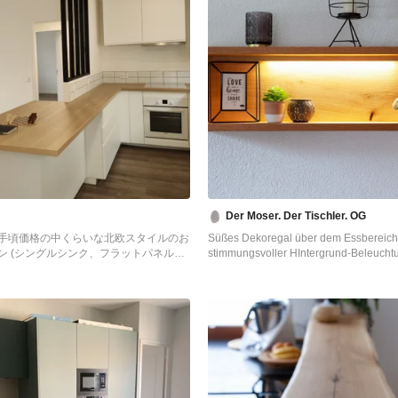
Der Moser. Der Tischler. OG
手頃価格の中くらいな北欧スタイルのお
Süßes Dekoregal über dem Essbereich
ン (シングルシンク、フラットパネル扉
stimmungsvoller HIntergrund-Beleucht
、白いキャビネット、ラミネートカウン
他の地域にある高級な小さなコンテン
チンパネル、サブウェイタイルのキッチ
のおしゃれなキッチン (シングルシン
調理設備、クッションフロア、茶色い
ル扉のキャビネット、御影石カウンタ
チンパネル、クッションフロア、黒い
ー) の写真