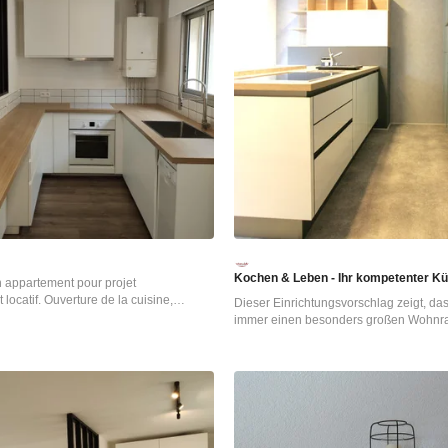
Kochen & Leben - Ihr kompetenter Kü
 appartement pour projet
 locatif. Ouverture de la cuisine,
Dieser Einrichtungsvorschlag zeigt, das
 flottant, mis aux normes de
immer einen besonders großen Wohnr
uvelle cuisine, update de la salle de
im hochmodernen Inselambiente zu ko
es peintures.
grifflose Gestaltung verstärkt die Wirku
hochglänzenden Acrylfronten in Weiß 
Metallic und verleiht der Küche ein au
klares Gesicht. Fotos: Kochen & Leben,
Zeppenfeld GmbH & Co. KG