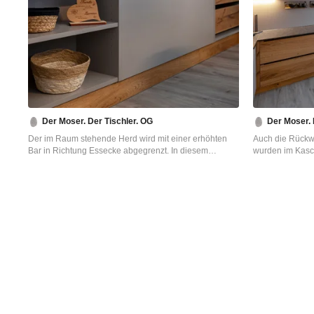
Der Moser. Der Tischler. OG
Der Moser. 
Der im Raum stehende Herd wird mit einer erhöhten
Auch die Rückw
Bar in Richtung Essecke abgegrenzt. In diesem
wurden im Kasch
Barbereich finden weitere innenliegende, sichtbare
Fronten sind Ri
Schubladen, aus Risseiche, und ein Regal Platz.
und zwei Mal ge
Fenster war der
und eine dünnere
sich das Bild de
aus einem Gus