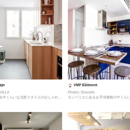
ign
VMP Bâtiment
VILLA
Photos: Shoootin
る中くらいな北欧スタイルのおしゃれな
モンペリエにあるお手頃価格の中くら
ラットパネル扉のキャビネット、グレーの
リースタイルのおしゃれなキッチン (
、大理石のキッチンパネル、クッション
青いキャビネット、ラミネートカウン
ンドなし、グレーの床、白いキッチンカ
ッチンパネル、パネルと同色の調理設
グルシンク、淡色木目調キャビネット)
ロア、フラットパネル扉のキャビネッ
し) の写真