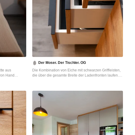
Der Moser. Der Tischler. OG
tte aus
Die Kombination von Eiche mit schwarzen Griffleisten,
von Hand
die über die gesamte Breite der Ladenfronten laufen.
s drei Mal
他の地域にある高級な小さなコンテンポラリースタイル
のおしゃれなキッチン (シングルシンク、フラットパネ
ポラリースタイル
ル扉のキャビネット、御影石カウンター、グレーのキッ
ク、フラットパネ
チンパネル、クッションフロア、黒いキッチンカウンタ
ー、グレーのキッ
ー) の写真
キッチンカウンタ