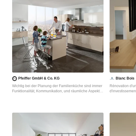
Pfeiffer GmbH & Co. KG
Blanc Bois
Wichtig bei der Planung der Familienküche sind immer
Rénovation d'un
Funktionalität, Kommunikation, und räumliche Aspekte
d'investissement
miteinander abzustimmen.
nouveau parquet
フランクフルトにある高級な広いコンテンポラリースタ
l'électricité, no
イルのおしゃれなキッチン (シングルシンク、ベージュ
douche, nouvell
のキャビネット、ラミネートカウンター、茶色いキッチ
ンパネル、シルバーの調理設備、クッションフロア、フ
ラットパネル扉のキャビネット、木材のキッチンパネ
ル、黒い床、茶色いキッチンカウンター) の写真