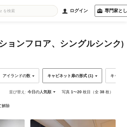
ログイン
専門家と
ションフロア、シングルシンク)
アイランドの数
キャビネット扉の形式 (1)
キャビネ
並び替え:
今日の人気順
写真
1
〜
20
枚目（全
38
枚）
て解除