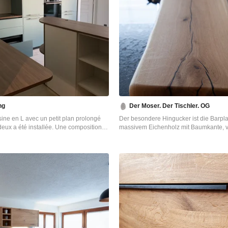
ng
Der Moser. Der Tischler. OG
ine en L avec un petit plan prolongé
Der besondere Hingucker ist die Barpla
eux a été installée. Une composition
massivem Eichenholz mit Baumkante, 
la même hauteur que les plans de
gebürstet und auf Grund des Anspruche
de séparer un peu l'espace cuisine du
geölt.
e et sert à accueillir le canapé. Des
他の地域にある高級な小さなコンテン
ies ont été privilégier avec de permettre
のおしゃれなキッチン (シングルシン
ergonomie.
ル扉のキャビネット、御影石カウンタ
チンパネル、クッションフロア、黒い
ー) の写真