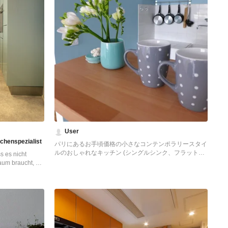
User
chenspezialist
パリにあるお手頃価格の小さなコンテンポラリースタイ
ルのおしゃれなキッチン (シングルシンク、フラットパ
s es nicht
ネル扉のキャビネット、白いキャビネット、木材カウン
aum braucht, um
ター、パネルと同色の調理設備、クッションフロア) の
chen. Die
写真
ng der
und Oxyd
fgeräumtes und
 Heinrich