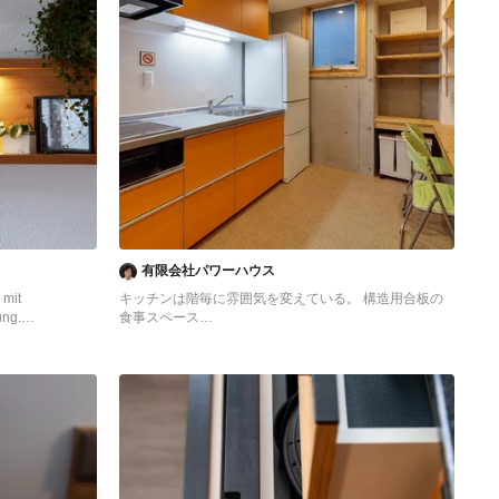
有限会社パワーハウス
 mit
キッチンは階毎に雰囲気を変えている。 構造用合板の
ung.
食事スペース
ポラリースタイル
東京23区にある低価格の中くらいなアジアンスタイル
ク、フラットパネ
のおしゃれなキッチン (シングルシンク、フラットパネ
ー、グレーのキッ
ル扉のキャビネット、オレンジのキャビネット、ステン
キッチンカウンタ
レスカウンター、白いキッチンパネル、シルバーの調理
設備、クッションフロア、アイランドなし、オレンジの
床、グレーのキッチンカウンター) の写真