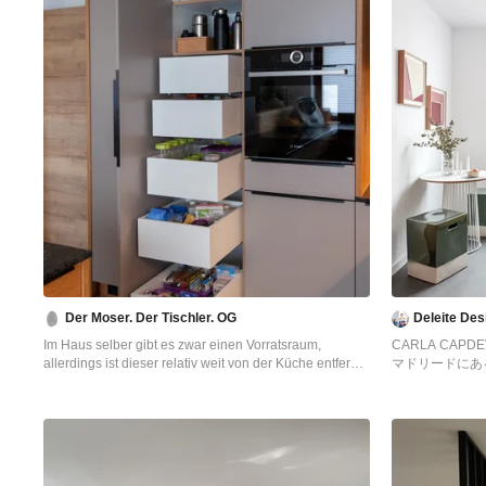
Der Moser. Der Tischler. OG
Deleite Des
Im Haus selber gibt es zwar einen Vorratsraum,
CARLA CAPDE
allerdings ist dieser relativ weit von der Küche entfernt.
マドリードにあ
Daher befinden sich auf einer Seite der Küche drei
キッチン (フ
Hochschränke. In diesen Schränken finden neben dem
キッチンパネル
Kühlschrank und dem Backrohr auch ein Apotheker-
フロア、アイラ
Schrank mit innenliegenden, tiefen Schubladen Platz.
ウンター、シン
の写真