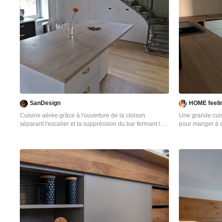
SanDesign
HOME feeli
Cuisine aérée grâce à l'ouverture de la cloison
Une grande cuis
séparant l'escalier et la suppréssion du bar fermant la
pour manger à d
cuisine.
de mobilier de 
クレルモン・フェランにある中くらいなモダンスタイル
travail permet 
のおしゃれなキッチン (シングルシンク、フラットパネ
reste de la pièc
ル扉のキャビネット、白いキャビネット、白いキッチン
finitions arrond
パネル、セラミックタイルのキッチンパネル、クッショ
une meilleure 
ンフロア、白いキッチンカウンター、窓) の写真