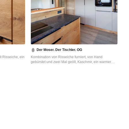
Der Moser. Der Tischler. OG
t Risseiche, ein
Kombination von Risseiche furniert, von Hand
gebürstet und zwei Mal geölt, Kaschmir, ein warmer
ポラリースタイル
Grau/Braunton, schwarze Griffleisten & Naturstein
ク、フラットパネ
"Waterdrop" - eine pflegeleichte Oberfläche des Steins.
ー、グレーのキッ
Die bestehende Parapet Höhe der Fenster war der
キッチンカウンタ
Grund für einen niedrigeren Sockel und eine dünnere
Arbeitsplatte aus Granit. Somit ergibt sich das Bild der
integrierten, bestehenden Fenster, wie aus einem
Guss.