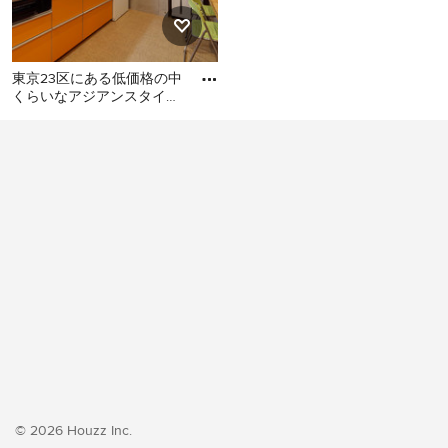
東京23区にある低価格の中
くらいなアジアンスタイル
のおしゃれなキッチン (シ
東京23区にある低価格の中
ングルシンク、フラットパ
くらいなアジアンスタイル
のおしゃれなキッチン (シン
グルシンク、フラットパネ
ル扉のキャビネット、オレ
ンジのキャビネット、ステ
ンレスカウンター、白いキ
ッチンパネル、シルバーの
調理設備、クッションフロ
ア、アイランドなし、オレ
ンジの床、グレーのキッチ
ンカウンター) の写真
© 2026 Houzz Inc.