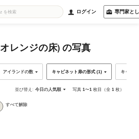
ログイン
専門家と
オレンジの床) の写真
アイランドの数
キャビネット扉の形式 (1)
キャビネ
並び替え:
今日の人気順
写真
1
〜
1
枚目（全
1
枚）
すべて解除