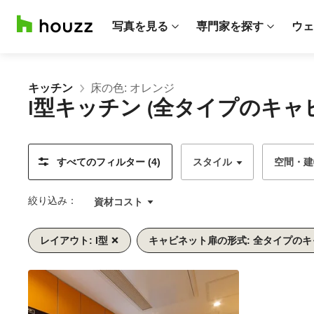
写真を見る
専門家を探す
ウェ
キッチン
床の色: オレンジ
I型キッチン (全タイプのキ
すべてのフィルター (4)
スタイル
空間・建
絞り込み：
資材コスト
レイアウト: I型
キャビネット扉の形式: 全タイプの
1/5