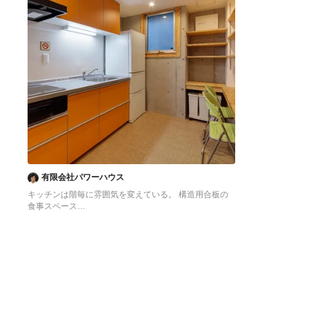
有限会社パワーハウス
キッチンは階毎に雰囲気を変えている。 構造用合板の
食事スペース
東京23区にある低価格の中くらいなアジアンスタイル
のおしゃれなキッチン (シングルシンク、フラットパネ
ル扉のキャビネット、オレンジのキャビネット、ステン
レスカウンター、白いキッチンパネル、シルバーの調理
設備、クッションフロア、アイランドなし、オレンジの
床、グレーのキッチンカウンター) の写真