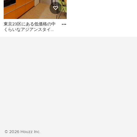
東京23区にある低価格の中
くらいなアジアンスタイル
のおしゃれなキッチン (シ
東京23区にある低価格の中
ングルシンク、フラットパ
くらいなアジアンスタイル
のおしゃれなキッチン (シン
グルシンク、フラットパネ
ル扉のキャビネット、オレ
ンジのキャビネット、ステ
ンレスカウンター、白いキ
ッチンパネル、シルバーの
調理設備、クッションフロ
ア、アイランドなし、オレ
ンジの床、グレーのキッチ
ンカウンター) の写真
© 2026 Houzz Inc.