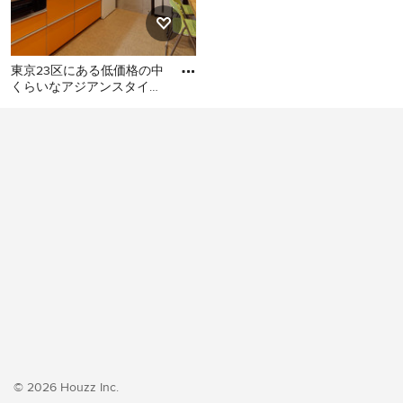
東京23区にある低価格の中
くらいなアジアンスタイル
のおしゃれなキッチン (シ
東京23区にある低価格の中
ングルシンク、フラットパ
くらいなアジアンスタイル
のおしゃれなキッチン (シン
グルシンク、フラットパネ
ル扉のキャビネット、オレ
ンジのキャビネット、ステ
ンレスカウンター、白いキ
ッチンパネル、シルバーの
調理設備、クッションフロ
ア、アイランドなし、オレ
ンジの床、グレーのキッチ
ンカウンター) の写真
© 2026 Houzz Inc.