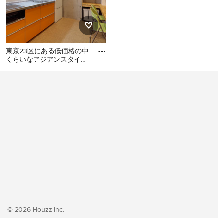
東京23区にある低価格の中
くらいなアジアンスタイル
のおしゃれなキッチン (シ
東京23区にある低価格の中
ングルシンク、フラットパ
くらいなアジアンスタイル
のおしゃれなキッチン (シン
グルシンク、フラットパネ
ル扉のキャビネット、オレ
ンジのキャビネット、ステ
ンレスカウンター、白いキ
ッチンパネル、シルバーの
調理設備、クッションフロ
ア、アイランドなし、オレ
ンジの床、グレーのキッチ
ンカウンター) の写真
© 2026 Houzz Inc.