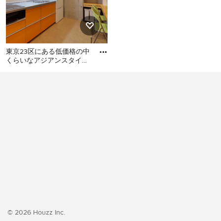
東京23区にある低価格の中
くらいなアジアンスタイル
のおしゃれなキッチン (シ
東京23区にある低価格の中
ングルシンク、フラットパ
くらいなアジアンスタイル
のおしゃれなキッチン (シン
グルシンク、フラットパネ
ル扉のキャビネット、オレ
ンジのキャビネット、ステ
ンレスカウンター、白いキ
ッチンパネル、シルバーの
調理設備、クッションフロ
ア、アイランドなし、オレ
ンジの床、グレーのキッチ
ンカウンター) の写真
© 2026 Houzz Inc.