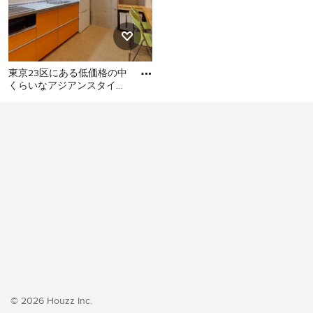
東京23区にある低価格の中
くらいなアジアンスタイル
のおしゃれなキッチン (シ
東京23区にある低価格の中
ングルシンク、フラットパ
くらいなアジアンスタイル
のおしゃれなキッチン (シン
グルシンク、フラットパネ
ル扉のキャビネット、オレ
ンジのキャビネット、ステ
ンレスカウンター、白いキ
ッチンパネル、シルバーの
調理設備、クッションフロ
ア、アイランドなし、オレ
ンジの床、グレーのキッチ
ンカウンター) の写真
© 2026 Houzz Inc.