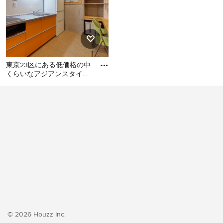
東京23区にある低価格の中
くらいなアジアンスタイル
のおしゃれなキッチン (シ
東京23区にある低価格の中
ングルシンク、フラットパ
くらいなアジアンスタイル
のおしゃれなキッチン (シン
グルシンク、フラットパネ
ル扉のキャビネット、オレ
ンジのキャビネット、ステ
ンレスカウンター、白いキ
ッチンパネル、シルバーの
調理設備、クッションフロ
ア、アイランドなし、オレ
ンジの床、グレーのキッチ
ンカウンター) の写真
© 2026 Houzz Inc.