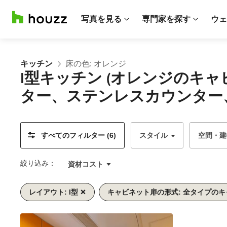
写真を見る
専門家を探す
ウェ
キッチン
床の色: オレンジ
I型キッチン (オレンジの
ター、ステンレスカウンター、
すべてのフィルター (6)
スタイル
空間・建
絞り込み：
資材コスト
レイアウト: I型
キャビネット扉の形式: 全タイプの
前
次
1/7
へ
へ