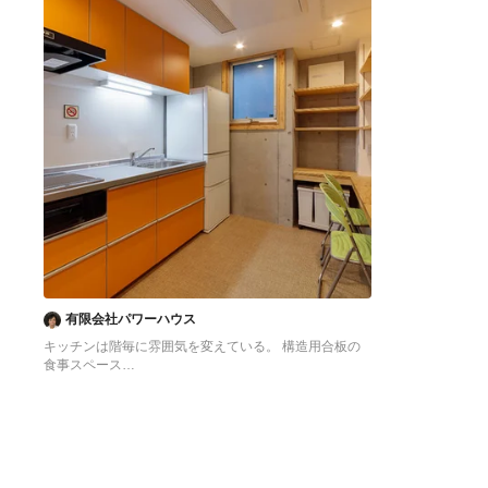
有限会社パワーハウス
キッチンは階毎に雰囲気を変えている。 構造用合板の
食事スペース
東京23区にある低価格の中くらいなアジアンスタイル
のおしゃれなキッチン (シングルシンク、フラットパネ
ル扉のキャビネット、オレンジのキャビネット、ステン
レスカウンター、白いキッチンパネル、シルバーの調理
設備、クッションフロア、アイランドなし、オレンジの
床、グレーのキッチンカウンター) の写真