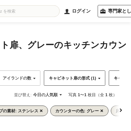
ログイン
専門家と
ット扉、グレーのキッチンカウン
アイランドの数
キャビネット扉の形式 (1)
キャビネッ
並び替え:
今日の人気順
写真
1
〜
1
枚目（全
1
枚）
プの素材: ステンレス
カウンターの色: グレー
床の色: