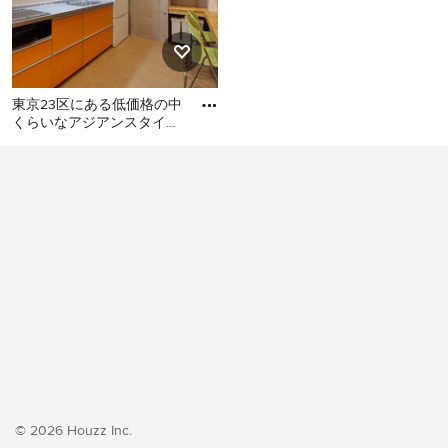
東京23区にある低価格の中
くらいなアジアンスタイル
のおしゃれなキッチン (シ
東京23区にある低価格の中
ングルシンク、フラットパ
くらいなアジアンスタイル
のおしゃれなキッチン (シン
グルシンク、フラットパネ
ル扉のキャビネット、オレ
ンジのキャビネット、ステ
ンレスカウンター、白いキ
ッチンパネル、シルバーの
調理設備、クッションフロ
ア、アイランドなし、オレ
ンジの床、グレーのキッチ
ンカウンター) の写真
© 2026 Houzz Inc.