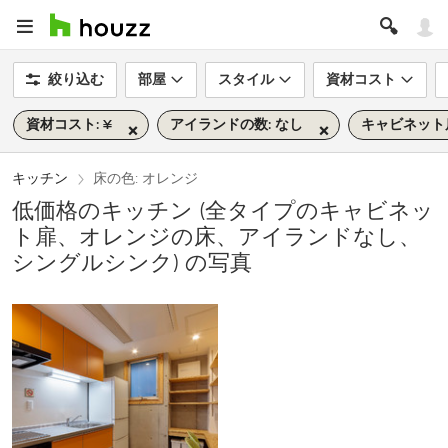
絞り込む
部屋
スタイル
資材コスト
資材コスト: ¥
アイランドの数: なし
キャビネット
キッチン
床の色: オレンジ
低価格のキッチン (全タイプのキャビネッ
ト扉、オレンジの床、アイランドなし、
シングルシンク) の写真