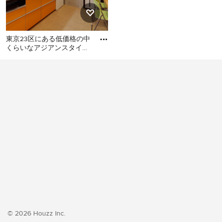
東京23区にある低価格の中
くらいなアジアンスタイル
のおしゃれなキッチン (シ
東京23区にある低価格の中
ングルシンク、フラットパ
くらいなアジアンスタイル
のおしゃれなキッチン (シン
グルシンク、フラットパネ
ル扉のキャビネット、オレ
ンジのキャビネット、ステ
ンレスカウンター、白いキ
ッチンパネル、シルバーの
調理設備、クッションフロ
ア、アイランドなし、オレ
ンジの床、グレーのキッチ
ンカウンター) の写真
© 2026 Houzz Inc.