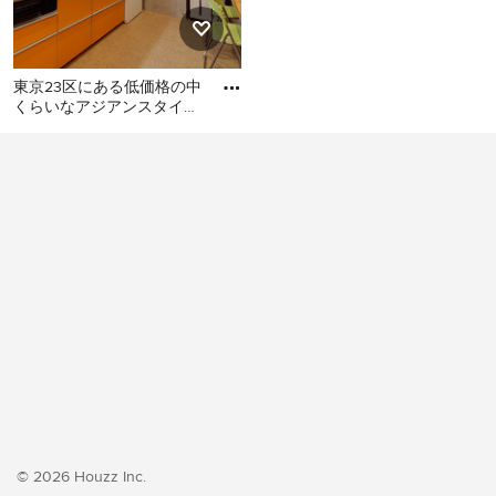
東京23区にある低価格の中
くらいなアジアンスタイル
のおしゃれなキッチン (シ
東京23区にある低価格の中
ングルシンク、フラットパ
くらいなアジアンスタイル
のおしゃれなキッチン (シン
グルシンク、フラットパネ
ル扉のキャビネット、オレ
ンジのキャビネット、ステ
ンレスカウンター、白いキ
ッチンパネル、シルバーの
調理設備、クッションフロ
ア、アイランドなし、オレ
ンジの床、グレーのキッチ
ンカウンター) の写真
© 2026 Houzz Inc.