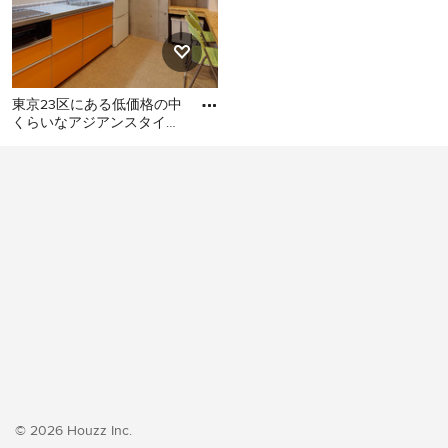
東京23区にある低価格の中
くらいなアジアンスタイル
のおしゃれなキッチン (シ
東京23区にある低価格の中
ングルシンク、フラットパ
くらいなアジアンスタイル
のおしゃれなキッチン (シン
グルシンク、フラットパネ
ル扉のキャビネット、オレ
ンジのキャビネット、ステ
ンレスカウンター、白いキ
ッチンパネル、シルバーの
調理設備、クッションフロ
ア、アイランドなし、オレ
ンジの床、グレーのキッチ
ンカウンター) の写真
© 2026 Houzz Inc.