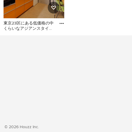
東京23区にある低価格の中
くらいなアジアンスタイル
のおしゃれなキッチン (シ
東京23区にある低価格の中
ングルシンク、フラットパ
くらいなアジアンスタイル
のおしゃれなキッチン (シン
グルシンク、フラットパネ
ル扉のキャビネット、オレ
ンジのキャビネット、ステ
ンレスカウンター、白いキ
ッチンパネル、シルバーの
調理設備、クッションフロ
ア、アイランドなし、オレ
ンジの床、グレーのキッチ
ンカウンター) の写真
© 2026 Houzz Inc.