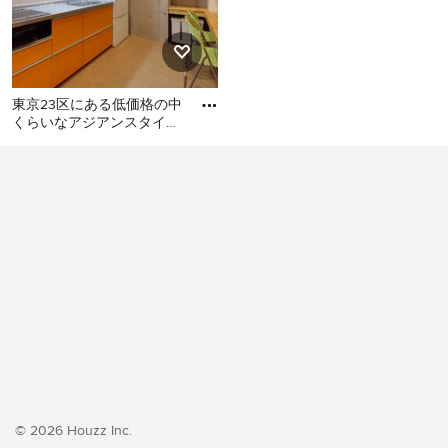
東京23区にある低価格の中
くらいなアジアンスタイル
のおしゃれなキッチン (シ
東京23区にある低価格の中
ングルシンク、フラットパ
くらいなアジアンスタイル
のおしゃれなキッチン (シン
グルシンク、フラットパネ
ル扉のキャビネット、オレ
ンジのキャビネット、ステ
ンレスカウンター、白いキ
ッチンパネル、シルバーの
調理設備、クッションフロ
ア、アイランドなし、オレ
ンジの床、グレーのキッチ
ンカウンター) の写真
© 2026 Houzz Inc.