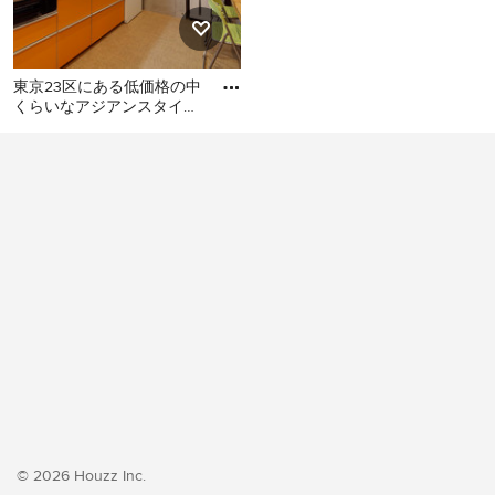
東京23区にある低価格の中
くらいなアジアンスタイル
のおしゃれなキッチン (シ
東京23区にある低価格の中
ングルシンク、フラットパ
くらいなアジアンスタイル
のおしゃれなキッチン (シン
グルシンク、フラットパネ
ル扉のキャビネット、オレ
ンジのキャビネット、ステ
ンレスカウンター、白いキ
ッチンパネル、シルバーの
調理設備、クッションフロ
ア、アイランドなし、オレ
ンジの床、グレーのキッチ
ンカウンター) の写真
© 2026 Houzz Inc.