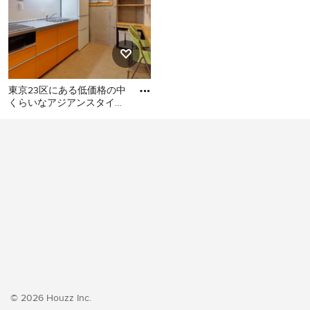
東京23区にある低価格の中
くらいなアジアンスタイル
のおしゃれなキッチン (シ
東京23区にある低価格の中
ングルシンク、フラットパ
くらいなアジアンスタイル
のおしゃれなキッチン (シン
グルシンク、フラットパネ
ル扉のキャビネット、オレ
ンジのキャビネット、ステ
ンレスカウンター、白いキ
ッチンパネル、シルバーの
調理設備、クッションフロ
ア、アイランドなし、オレ
ンジの床、グレーのキッチ
ンカウンター) の写真
© 2026 Houzz Inc.