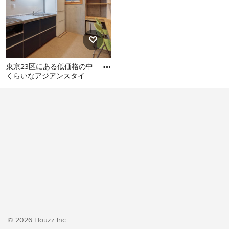
東京23区にある低価格の中
くらいなアジアンスタイル
のおしゃれなキッチン (シ
東京23区にある低価格の中
ングルシンク、フラットパ
くらいなアジアンスタイル
のおしゃれなキッチン (シン
グルシンク、フラットパネ
ル扉のキャビネット、ター
コイズのキャビネット、ス
テンレスカウンター、白い
キッチンパネル、ガラス板
のキッチンパネル、シルバ
ーの調理設備、クッション
フロア、アイランドなし、
ベージュの床、グレーのキ
© 2026 Houzz Inc.
ッチンカウンター) の写真