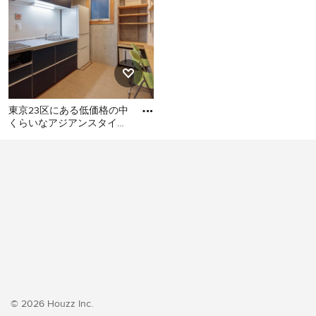
東京23区にある低価格の中
くらいなアジアンスタイル
のおしゃれなキッチン (シ
東京23区にある低価格の中
ングルシンク、フラットパ
くらいなアジアンスタイル
のおしゃれなキッチン (シン
グルシンク、フラットパネ
ル扉のキャビネット、ター
コイズのキャビネット、ス
テンレスカウンター、白い
キッチンパネル、ガラス板
のキッチンパネル、シルバ
ーの調理設備、クッション
フロア、アイランドなし、
© 2026 Houzz Inc.
ベージュの床、グレーのキ