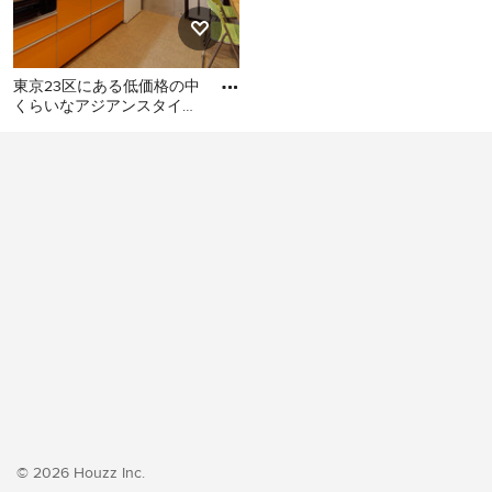
東京23区にある低価格の中
くらいなアジアンスタイル
のおしゃれなキッチン (シ
東京23区にある低価格の中
ングルシンク、フラットパ
くらいなアジアンスタイル
のおしゃれなキッチン (シン
グルシンク、フラットパネ
ル扉のキャビネット、オレ
ンジのキャビネット、ステ
ンレスカウンター、白いキ
ッチンパネル、シルバーの
調理設備、クッションフロ
ア、アイランドなし、オレ
ンジの床、グレーのキッチ
ンカウンター) の写真
© 2026 Houzz Inc.