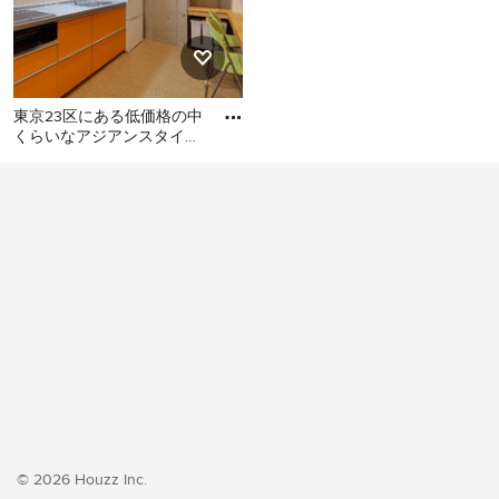
東京23区にある低価格の中
くらいなアジアンスタイル
のおしゃれなキッチン (シ
東京23区にある低価格の中
ングルシンク、フラットパ
くらいなアジアンスタイル
のおしゃれなキッチン (シン
グルシンク、フラットパネ
ル扉のキャビネット、オレ
ンジのキャビネット、ステ
ンレスカウンター、白いキ
ッチンパネル、シルバーの
調理設備、クッションフロ
ア、アイランドなし、オレ
ンジの床、グレーのキッチ
ンカウンター) の写真
© 2026 Houzz Inc.