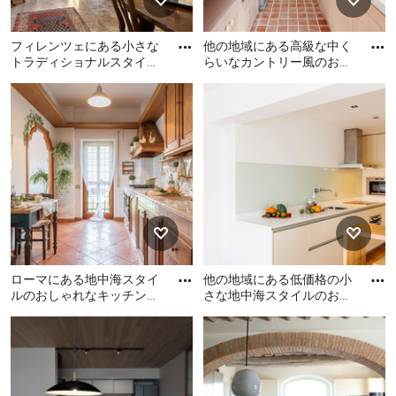
フィレンツェにある小さな
他の地域にある高級な中く
トラディショナルスタイル
らいなカントリー風のおし
のおしゃれなキッチン (フ
ゃれなキッチン (ドロップ
フィレンツェにある小さな
他の地域にある高級な中く
ラットパネル扉のキャビネ
インシンク、落し込みパネ
トラディショナルスタイル
らいなカントリー風のおし
ッ
ル
のおしゃれなキッチン (フラ
ゃれなキッチン (ドロップイ
ットパネル扉のキャビネッ
ンシンク、落し込みパネル
ト、白いキッチンパネル、
扉のキャビネット、白いキ
大理石の床、オレンジの床)
ャビネット、タイルカウン
の写真
ター、白いキッチンパネ
ル、木材のキッチンパネ
ル、白い調理設備、テラコ
ッタタイルの床、オレンジ
ローマにある地中海スタイ
他の地域にある低価格の小
の床、白いキッチンカウン
ルのおしゃれなキッチン
さな地中海スタイルのおし
ター、表し梁) の写真
(ドロップインシンク、レイ
ゃれなキッチン (アンダー
ローマにある地中海スタイ
他の地域にある低価格の小
ズドパネル扉のキャビネッ
カウンターシンク、落し込
ルのおしゃれなキッチン (ド
さな地中海スタイルのおし
ト
み
ロップインシンク、レイズ
ゃれなキッチン (アンダーカ
ドパネル扉のキャビネッ
ウンターシンク、落し込み