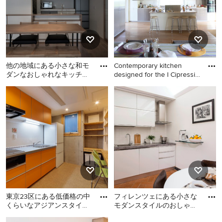
ト、中間色木目調キャビネ
パネル扉のキャビネット、
ット、白いキッチンパネ
ベージュのキャビネット、
ル、パネルと同色の調理設
大理石カウンター、白いキ
備、テラコッタタイルの
ッチンパネル、ガラスまた
床、アイランドなし、オレ
は窓のキッチンパネル、パ
ンジの床、ベージュのキッ
ネルと同色の調理設備、無
他の地域にある小さな和モ
Contemporary kitchen
チンカウンター) の写真
垢フローリング、アイラン
ダンなおしゃれなキッチン
designed for the I Cipressi
ドなし、オレンジの床) の写
(アンダーカウンターシン
p
他の地域にある小さな和モ
真
他の地域にある小さなカン
ク、インセット扉のキャビ
ダンなおしゃれなキッチン
トリー風のおしゃれなキッ
ネ
(アンダーカウンターシン
チン (ドロップインシンク、
ク、インセット扉のキャビ
フラットパネル扉のキャビ
ネット、白いキャビネッ
ネット、ステンレスキャビ
ト、ステンレスカウンタ
ネット、大理石カウンタ
ー、白いキッチンパネル、
ー、白いキッチンパネル、
ガラス板のキッチンパネ
シルバーの調理設備、塗装
ル、カラー調理設備、無垢
フローリング、オレンジの
フローリング、オレンジの
床、白いキッチンカウンタ
東京23区にある低価格の中
フィレンツェにある小さな
床、オレンジのキッチンカ
ー、表し梁) の写真
くらいなアジアンスタイル
モダンスタイルのおしゃれ
ウンター、板張り天井、グ
のおしゃれなキッチン (シ
なキッチン (ドロップイン
レーとクリーム色) の写真
東京23区にある低価格の中
フィレンツェにある小さな