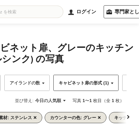
ログイン
専門家と
ャビネット扉、グレーのキッチン
ンク) の写真
アイランドの数
キャビネット扉の形式 (1)
キャ
並び替え:
今日の人気順
写真
1
〜
1
枚目（全
1
枚）
素材: ステンレス
カウンターの色: グレー
キッチンパネ