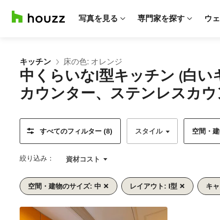
写真を見る
専門家を探す
ウェ
キッチン
床の色: オレンジ
中くらいなI型キッチン (
カウンター、ステンレスカウ
すべてのフィルター (8)
スタイル
空間・建物
絞り込み：
資材コスト
空間・建物のサイズ: 中
レイアウト: I型
キャ
前
次
1/9
へ
へ