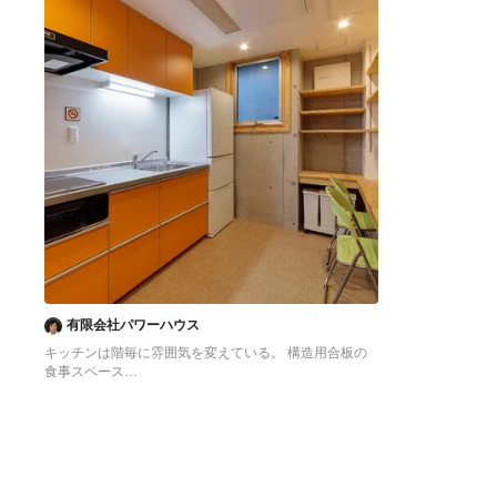
有限会社パワーハウス
キッチンは階毎に雰囲気を変えている。 構造用合板の
食事スペース
東京23区にある低価格の中くらいなアジアンスタイル
のおしゃれなキッチン (シングルシンク、フラットパネ
ル扉のキャビネット、オレンジのキャビネット、ステン
レスカウンター、白いキッチンパネル、シルバーの調理
設備、クッションフロア、アイランドなし、オレンジの
床、グレーのキッチンカウンター) の写真