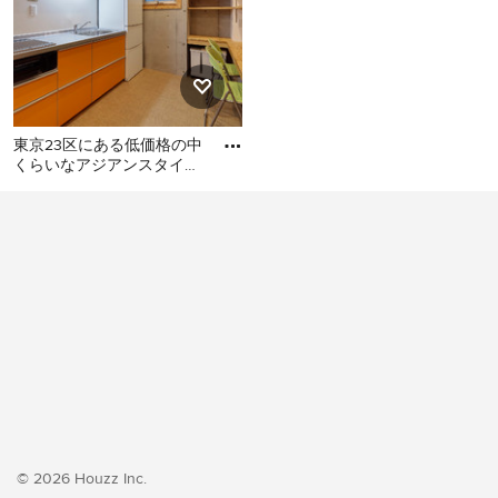
東京23区にある低価格の中
くらいなアジアンスタイル
のおしゃれなキッチン (シ
東京23区にある低価格の中
ングルシンク、フラットパ
くらいなアジアンスタイル
のおしゃれなキッチン (シン
グルシンク、フラットパネ
ル扉のキャビネット、オレ
ンジのキャビネット、ステ
ンレスカウンター、白いキ
ッチンパネル、シルバーの
調理設備、クッションフロ
ア、アイランドなし、オレ
ンジの床、グレーのキッチ
ンカウンター) の写真
© 2026 Houzz Inc.