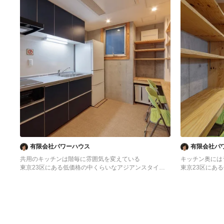
有限会社パワーハウス
有限会社パ
共用のキッチンは階毎に雰囲気を変えている
キッチン奥には
東京23区にある低価格の中くらいなアジアンスタイル
東京23区にあ
のおしゃれなキッチン (シングルシンク、フラットパネ
のおしゃれなキ
ル扉のキャビネット、ターコイズのキャビネット、ステ
ル扉のキャビネ
ンレスカウンター、白いキッチンパネル、ガラス板のキ
ンレスカウンタ
ッチンパネル、シルバーの調理設備、クッションフロ
ロア、アイラン
ア、アイランドなし、ベージュの床、グレーのキッチン
ンカウンター) 
カウンター) の写真