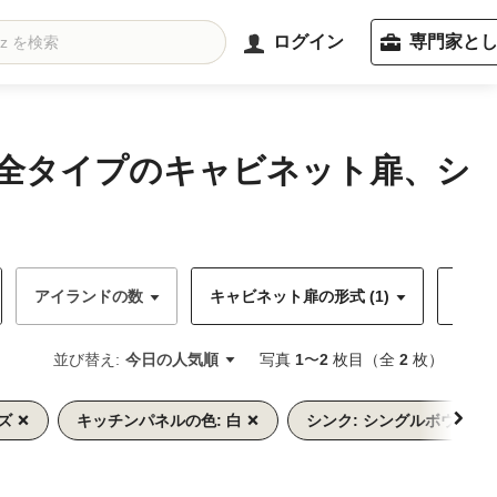
ログイン
専門家と
、全タイプのキャビネット扉、シ
アイランドの数
キャビネット扉の形式 (1)
キャビ
並び替え:
今日の人気順
写真
1
〜
2
枚目（全
2
枚）
ズ
キッチンパネルの色: 白
シンク: シングルボウル