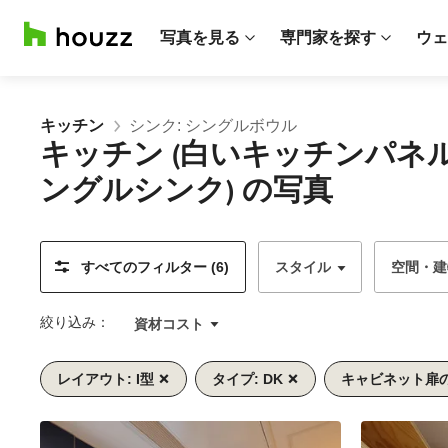
写真を見る
専門家を探す
ウェ
キッチン
シンク: シングルボウル
キッチン (白いキッチンパ
ングルシンク) の写真
すべてのフィルター (6)
スタイル
空間・建
絞り込み：
資材コスト
レイアウト: I型
タイプ: DK
キャビネット扉の
前
次
1/7
へ
へ