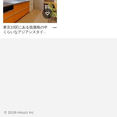
東京23区にある低価格の中
くらいなアジアンスタイル
のおしゃれなキッチン (シ
東京23区にある低価格の中
ングルシンク、フラットパ
くらいなアジアンスタイル
のおしゃれなキッチン (シン
グルシンク、フラットパネ
ル扉のキャビネット、オレ
ンジのキャビネット、ステ
ンレスカウンター、白いキ
ッチンパネル、シルバーの
調理設備、クッションフロ
ア、アイランドなし、オレ
ンジの床、グレーのキッチ
ンカウンター) の写真
© 2026 Houzz Inc.