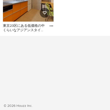
東京23区にある低価格の中
くらいなアジアンスタイル
のおしゃれなキッチン (シ
東京23区にある低価格の中
ングルシンク、フラットパ
くらいなアジアンスタイル
のおしゃれなキッチン (シン
グルシンク、フラットパネ
ル扉のキャビネット、オレ
ンジのキャビネット、ステ
ンレスカウンター、白いキ
ッチンパネル、シルバーの
調理設備、クッションフロ
ア、アイランドなし、オレ
ンジの床、グレーのキッチ
ンカウンター) の写真
© 2026 Houzz Inc.