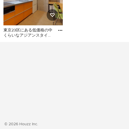
東京23区にある低価格の中
くらいなアジアンスタイル
のおしゃれなキッチン (シ
東京23区にある低価格の中
ングルシンク、フラットパ
くらいなアジアンスタイル
のおしゃれなキッチン (シン
グルシンク、フラットパネ
ル扉のキャビネット、オレ
ンジのキャビネット、ステ
ンレスカウンター、白いキ
ッチンパネル、シルバーの
調理設備、クッションフロ
ア、アイランドなし、オレ
ンジの床、グレーのキッチ
ンカウンター) の写真
© 2026 Houzz Inc.