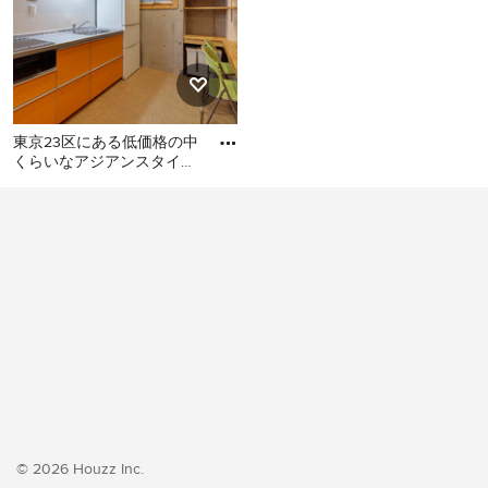
東京23区にある低価格の中
くらいなアジアンスタイル
のおしゃれなキッチン (シ
東京23区にある低価格の中
ングルシンク、フラットパ
くらいなアジアンスタイル
のおしゃれなキッチン (シン
グルシンク、フラットパネ
ル扉のキャビネット、オレ
ンジのキャビネット、ステ
ンレスカウンター、白いキ
ッチンパネル、シルバーの
調理設備、クッションフロ
ア、アイランドなし、オレ
ンジの床、グレーのキッチ
ンカウンター) の写真
© 2026 Houzz Inc.