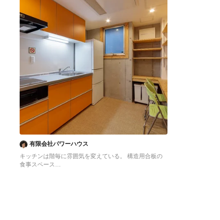
有限会社パワーハウス
キッチンは階毎に雰囲気を変えている。 構造用合板の
食事スペース
東京23区にある低価格の中くらいなアジアンスタイル
のおしゃれなキッチン (シングルシンク、フラットパネ
ル扉のキャビネット、オレンジのキャビネット、ステン
レスカウンター、白いキッチンパネル、シルバーの調理
設備、クッションフロア、アイランドなし、オレンジの
床、グレーのキッチンカウンター) の写真