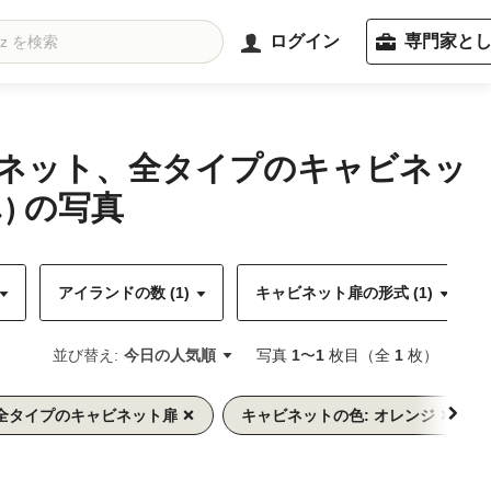
ログイン
専門家と
ビネット、全タイプのキャビネッ
 の写真
アイランドの数 (1)
キャビネット扉の形式 (1)
並び替え:
今日の人気順
写真
1
〜
1
枚目（全
1
枚）
 全タイプのキャビネット扉
キャビネットの色: オレンジ