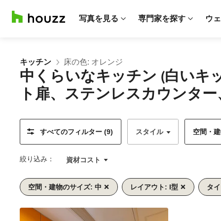
写真を見る
専門家を探す
ウェ
キッチン
床の色: オレンジ
中くらいなキッチン (白い
ト扉、ステンレスカウンター
すべてのフィルター (9)
スタイル
空間・建物
絞り込み：
資材コスト
空間・建物のサイズ: 中
レイアウト: I型
タイ
前
次
1/10
へ
へ