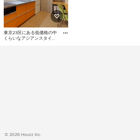
東京23区にある低価格の中
くらいなアジアンスタイル
のおしゃれなキッチン (シ
東京23区にある低価格の中
ングルシンク、フラットパ
くらいなアジアンスタイル
のおしゃれなキッチン (シン
グルシンク、フラットパネ
ル扉のキャビネット、オレ
ンジのキャビネット、ステ
ンレスカウンター、白いキ
ッチンパネル、シルバーの
調理設備、クッションフロ
ア、アイランドなし、オレ
ンジの床、グレーのキッチ
ンカウンター) の写真
© 2026 Houzz Inc.