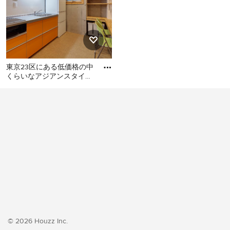
東京23区にある低価格の中
くらいなアジアンスタイル
のおしゃれなキッチン (シ
東京23区にある低価格の中
ングルシンク、フラットパ
くらいなアジアンスタイル
のおしゃれなキッチン (シン
グルシンク、フラットパネ
ル扉のキャビネット、オレ
ンジのキャビネット、ステ
ンレスカウンター、白いキ
ッチンパネル、シルバーの
調理設備、クッションフロ
ア、アイランドなし、オレ
ンジの床、グレーのキッチ
ンカウンター) の写真
© 2026 Houzz Inc.