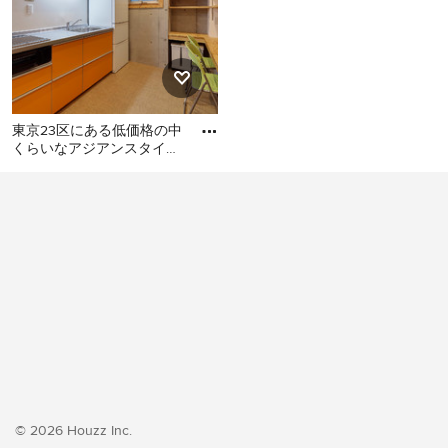
東京23区にある低価格の中
くらいなアジアンスタイル
のおしゃれなキッチン (シ
東京23区にある低価格の中
ングルシンク、フラットパ
くらいなアジアンスタイル
のおしゃれなキッチン (シン
グルシンク、フラットパネ
ル扉のキャビネット、オレ
ンジのキャビネット、ステ
ンレスカウンター、白いキ
ッチンパネル、シルバーの
調理設備、クッションフロ
ア、アイランドなし、オレ
ンジの床、グレーのキッチ
ンカウンター) の写真
© 2026 Houzz Inc.