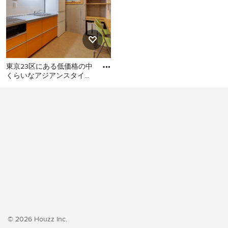
東京23区にある低価格の中
くらいなアジアンスタイル
のおしゃれなキッチン (シ
東京23区にある低価格の中
ングルシンク、フラットパ
くらいなアジアンスタイル
のおしゃれなキッチン (シン
グルシンク、フラットパネ
ル扉のキャビネット、オレ
ンジのキャビネット、ステ
ンレスカウンター、白いキ
ッチンパネル、シルバーの
調理設備、クッションフロ
ア、アイランドなし、オレ
ンジの床、グレーのキッチ
ンカウンター) の写真
© 2026 Houzz Inc.