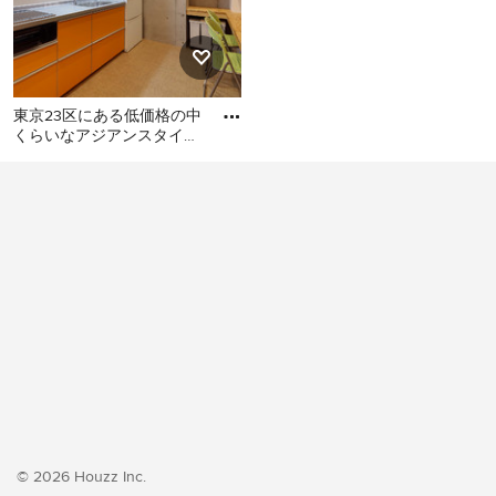
東京23区にある低価格の中
くらいなアジアンスタイル
のおしゃれなキッチン (シ
東京23区にある低価格の中
ングルシンク、フラットパ
くらいなアジアンスタイル
のおしゃれなキッチン (シン
グルシンク、フラットパネ
ル扉のキャビネット、オレ
ンジのキャビネット、ステ
ンレスカウンター、白いキ
ッチンパネル、シルバーの
調理設備、クッションフロ
ア、アイランドなし、オレ
ンジの床、グレーのキッチ
ンカウンター) の写真
© 2026 Houzz Inc.