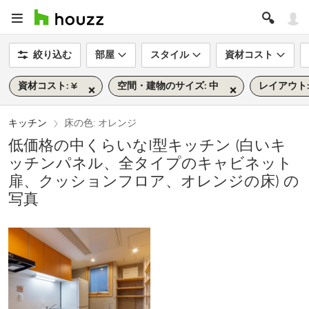
絞り込む
部屋
スタイル
資材コスト
資材コスト: ¥
空間・建物のサイズ: 中
レイアウト:
キッチン
床の色: オレンジ
低価格の中くらいなI型キッチン (白いキ
ッチンパネル、全タイプのキャビネット
扉、クッションフロア、オレンジの床) の
写真