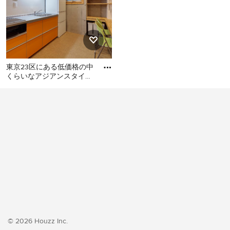
東京23区にある低価格の中
くらいなアジアンスタイル
のおしゃれなキッチン (シ
東京23区にある低価格の中
ングルシンク、フラットパ
くらいなアジアンスタイル
のおしゃれなキッチン (シン
グルシンク、フラットパネ
ル扉のキャビネット、オレ
ンジのキャビネット、ステ
ンレスカウンター、白いキ
ッチンパネル、シルバーの
調理設備、クッションフロ
ア、アイランドなし、オレ
ンジの床、グレーのキッチ
ンカウンター) の写真
© 2026 Houzz Inc.