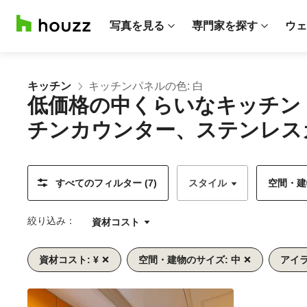
写真を見る
専門家を探す
ウェ
キッチン
キッチンパネルの色: 白
低価格の中くらいなキッチン
チンカウンター、ステンレス
すべてのフィルター (7)
スタイル
空間・建物
絞り込み：
資材コスト
資材コスト: ¥
空間・建物のサイズ: 中
アイラ
前
次
1/8
へ
へ