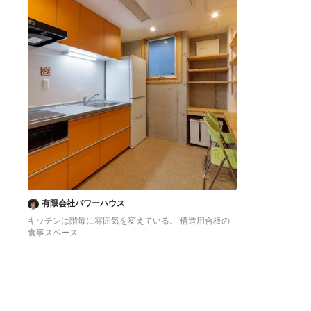
有限会社パワーハウス
キッチンは階毎に雰囲気を変えている。 構造用合板の
食事スペース
東京23区にある低価格の中くらいなアジアンスタイル
のおしゃれなキッチン (シングルシンク、フラットパネ
ル扉のキャビネット、オレンジのキャビネット、ステン
レスカウンター、白いキッチンパネル、シルバーの調理
設備、クッションフロア、アイランドなし、オレンジの
床、グレーのキッチンカウンター) の写真