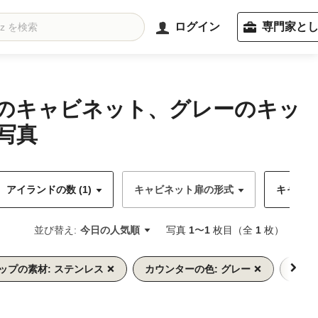
ログイン
専門家と
ジのキャビネット、グレーのキッ
写真
アイランドの数 (1)
キャビネット扉の形式
キャビネッ
並び替え:
今日の人気順
写真
1
〜
1
枚目（全
1
枚）
ップの素材: ステンレス
カウンターの色: グレー
キッ