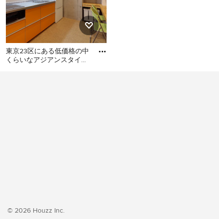
東京23区にある低価格の中
くらいなアジアンスタイル
のおしゃれなキッチン (シ
東京23区にある低価格の中
ングルシンク、フラットパ
くらいなアジアンスタイル
のおしゃれなキッチン (シン
グルシンク、フラットパネ
ル扉のキャビネット、オレ
ンジのキャビネット、ステ
ンレスカウンター、白いキ
ッチンパネル、シルバーの
調理設備、クッションフロ
ア、アイランドなし、オレ
ンジの床、グレーのキッチ
ンカウンター) の写真
© 2026 Houzz Inc.