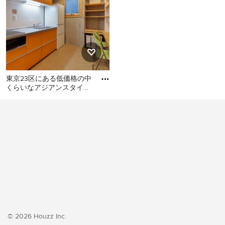
東京23区にある低価格の中
くらいなアジアンスタイル
のおしゃれなキッチン (シ
東京23区にある低価格の中
ングルシンク、フラットパ
くらいなアジアンスタイル
のおしゃれなキッチン (シン
グルシンク、フラットパネ
ル扉のキャビネット、オレ
ンジのキャビネット、ステ
ンレスカウンター、白いキ
ッチンパネル、シルバーの
調理設備、クッションフロ
ア、アイランドなし、オレ
ンジの床、グレーのキッチ
© 2026 Houzz Inc.
ンカウンター) の写真