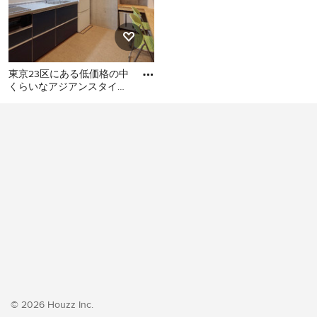
東京23区にある低価格の中
くらいなアジアンスタイル
のおしゃれなキッチン (シ
東京23区にある低価格の中
ングルシンク、フラットパ
くらいなアジアンスタイル
のおしゃれなキッチン (シン
グルシンク、フラットパネ
ル扉のキャビネット、ター
コイズのキャビネット、ス
テンレスカウンター、白い
キッチンパネル、ガラス板
のキッチンパネル、シルバ
ーの調理設備、クッション
フロア、アイランドなし、
ベージュの床、グレーのキ
ッチンカウンター) の写真
© 2026 Houzz Inc.