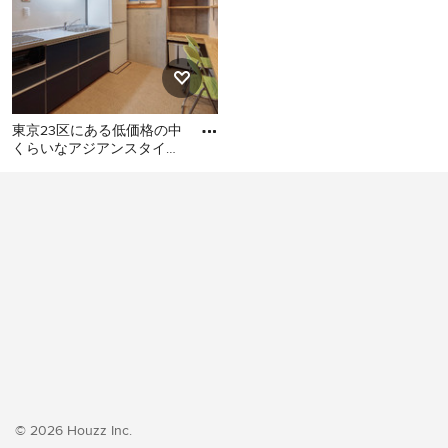
東京23区にある低価格の中
くらいなアジアンスタイル
のおしゃれなキッチン (シ
東京23区にある低価格の中
ングルシンク、フラットパ
くらいなアジアンスタイル
のおしゃれなキッチン (シン
グルシンク、フラットパネ
ル扉のキャビネット、ター
コイズのキャビネット、ス
テンレスカウンター、白い
キッチンパネル、ガラス板
のキッチンパネル、シルバ
ーの調理設備、クッション
フロア、アイランドなし、
ベージュの床、グレーのキ
© 2026 Houzz Inc.
ッチンカウンター) の写真