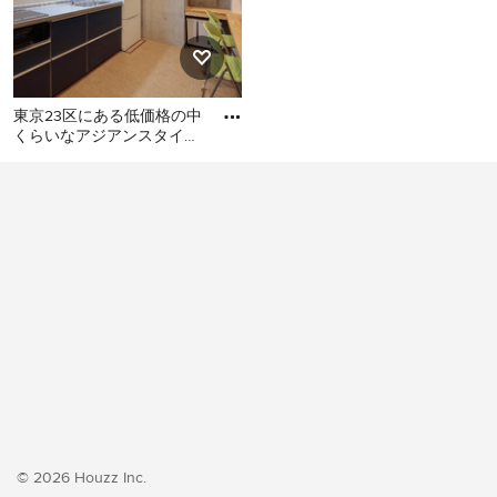
東京23区にある低価格の中
くらいなアジアンスタイル
のおしゃれなキッチン (シ
東京23区にある低価格の中
ングルシンク、フラットパ
くらいなアジアンスタイル
のおしゃれなキッチン (シン
グルシンク、フラットパネ
ル扉のキャビネット、ター
コイズのキャビネット、ス
テンレスカウンター、白い
キッチンパネル、ガラス板
のキッチンパネル、シルバ
ーの調理設備、クッション
フロア、アイランドなし、
ベージュの床、グレーのキ
ッチンカウンター) の写真
© 2026 Houzz Inc.