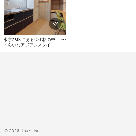
東京23区にある低価格の中
くらいなアジアンスタイル
のおしゃれなキッチン (シ
東京23区にある低価格の中
ングルシンク、フラットパ
くらいなアジアンスタイル
のおしゃれなキッチン (シン
グルシンク、フラットパネ
ル扉のキャビネット、ター
コイズのキャビネット、ス
テンレスカウンター、白い
キッチンパネル、ガラス板
のキッチンパネル、シルバ
ーの調理設備、クッション
フロア、アイランドなし、
ベージュの床、グレーのキ
© 2026 Houzz Inc.
ッチンカウンター) の写真